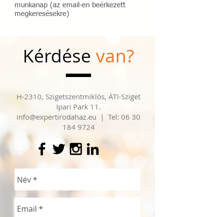
munkanap (az email-en beérkezett
megkeresésekre)
Kérdése
van?
H-2310, Szigetszentmiklós, ÁTI-Sziget
Ipari Park
11.
info@expertirodahaz.eu
| Tel:
06 30
184 9724