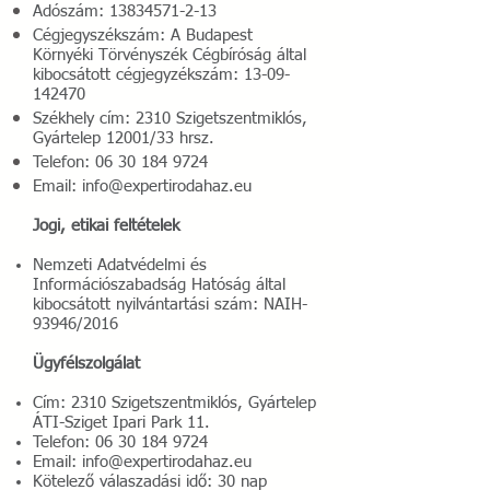
Adószám:
13834571-2-13
Cégjegyszékszám: A Budapest
Környéki Törvényszék Cégbíróság által
kibocsátott cégjegyzékszám:
13-09-
142470
Sz
ékhely cím: 2310 Szigetszentmiklós,
Gyártelep 12001/33 hrsz.
Telefon:
06 30 184 9724
Email:
info@expertirodahaz.eu
Jogi, etikai feltételek
Nemzeti Adatvédelmi és
Információszabadság Hatóság által
kibocsátott nyilvántartási szám: NAIH-
93946/2016
Ügyfélszolgálat
Cím: 2310 Szigetszentmiklós, Gyártelep
ÁTI-Sziget Ipari Park 11.
Telefon:
06 30 184 9724
Email:
info@expertirodahaz.eu
Kötelező válaszadási idő: 30 nap