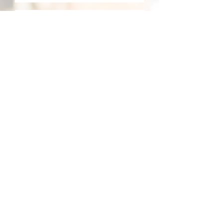
KÜLDÉS
© Expert Irodaház Kft. 2025.
Impresszum
Sütikezelési
tájkoztató